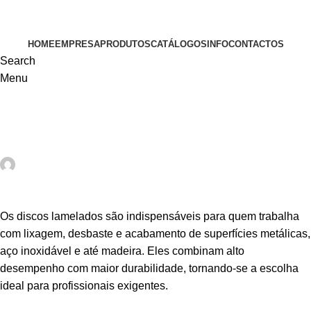
VISITE-NOS
HOME
EMPRESA
PRODUTOS
CATÁLOGOS
INFO
CONTACTOS
Search
Menu
INFO
Como Escolher um Disco Lamelado Adequado…!
Globaltools
On 21 de Abril, 2025
Comentários fechados
Os discos lamelados são indispensáveis para quem trabalha
com lixagem, desbaste e acabamento de superfícies metálicas,
aço inoxidável e até madeira. Eles combinam alto
desempenho com maior durabilidade, tornando-se a escolha
ideal para profissionais exigentes.