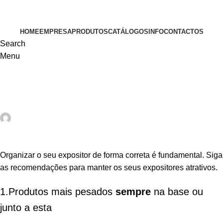
VISITE-NOS
HOME
EMPRESA
PRODUTOS
CATÁLOGOS
INFO
CONTACTOS
Search
Menu
INFO
Como organizar o seu expositor em loja…!
Globaltools
On 20 de Maio, 2025
Comentários fechados
Organizar o seu expositor de forma correta é fundamental. Siga
as recomendações para manter os seus expositores atrativos.
1.Produtos mais pesados
sempre
na base ou
junto a esta