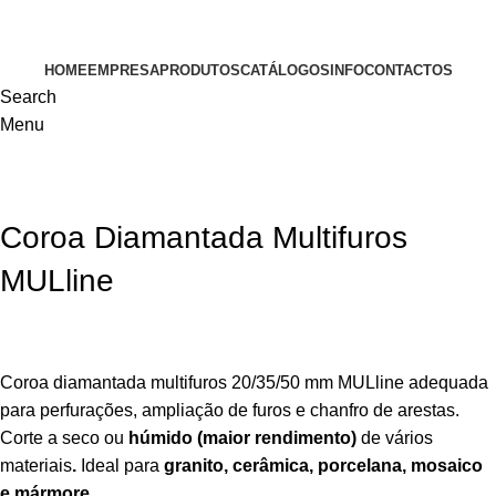
VISITE-NOS
HOME
EMPRESA
PRODUTOS
CATÁLOGOS
INFO
CONTACTOS
Search
Menu
Coroa Diamantada Multifuros
MULline
Coroa diamantada multifuros 20/35/50 mm MULline adequada
para perfurações, ampliação de furos e chanfro de arestas.
Corte a seco ou
húmido (maior rendimento)
de vários
materiais
.
Ideal para
granito, cerâmica, porcelana, mosaico
e mármore.