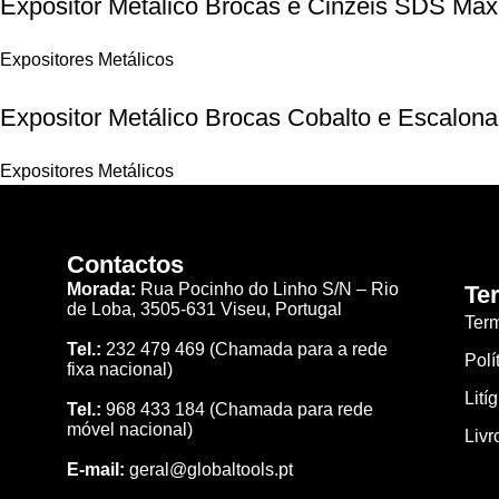
Expositor Metálico Brocas e Cinzéis SDS Max
Expositores Metálicos
Expositor Metálico Brocas Cobalto e Escalon
Expositores Metálicos
Contactos
Morada:
Rua Pocinho do Linho S/N –
Rio
Te
de Loba,
3505-631 Viseu, Portugal
Ter
Tel.:
232 479 469
(Chamada para a rede
Polí
fixa nacional)
Lití
Tel.:
968 433 184
(Chamada para rede
móvel nacional)
Livr
E-mail:
geral@globaltools.pt