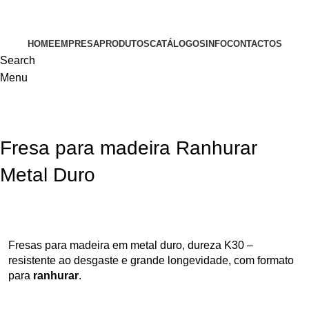
VISITE-NOS
HOME
EMPRESA
PRODUTOS
CATÁLOGOS
INFO
CONTACTOS
Search
Menu
Fresa para madeira Ranhurar
Metal Duro
Fresas para madeira em metal duro, dureza K30 –
resistente ao desgaste e grande longevidade,
com formato
para
ranhurar
.