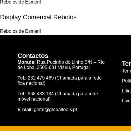
Rebolos de Esmeril
Display Comercial Rebolos
Rebolos de Esmeril
Contactos
Morada:
Rua Pocinho do Linho S/N –
Rio
Te
de Loba,
3505-631 Viseu, Portugal
Ter
Tel.:
232 479 469
(Chamada para a rede
Polí
fixa nacional)
Lití
Tel.:
968 433 184
(Chamada para rede
móvel nacional)
Livr
E-mail:
geral@globaltools.pt