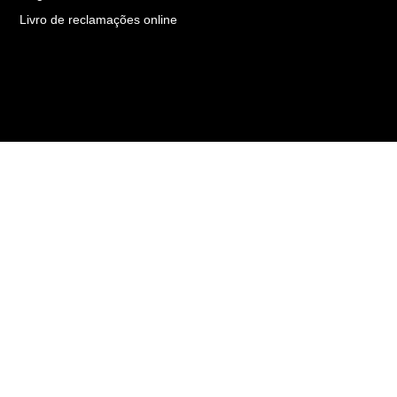
Livro de reclamações online
© 2026Todos os direitos reservados. Desenvolvido por
Português