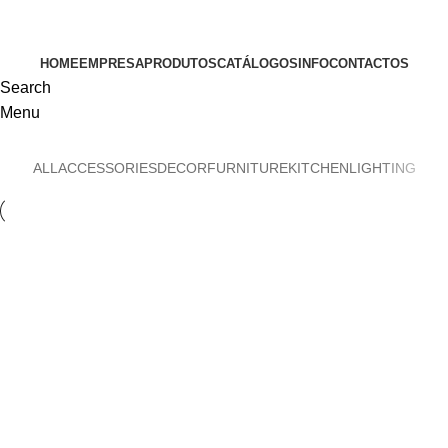
VISITE-NOS
HOME
EMPRESA
PRODUTOS
CATÁLOGOS
INFO
CONTACTOS
Search
Menu
ALL
ACCESSORIES
DECOR
FURNITURE
KITCHEN
LIGHTING
Furniture
Netus eu mollis hac dignis
Furniture
A lacus bibendum pulvinar