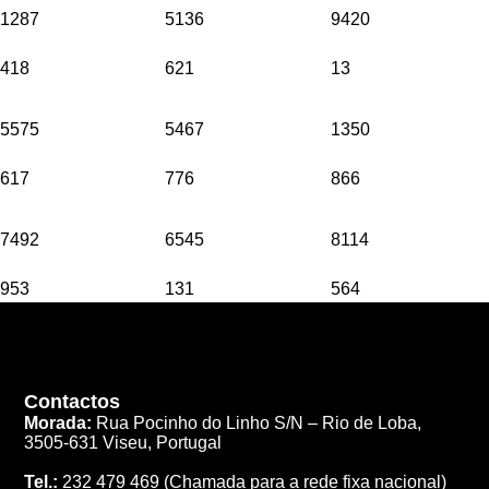
1287
5136
9420
418
621
13
5575
5467
1350
617
776
866
7492
6545
8114
953
131
564
Contactos
Morada:
Rua Pocinho do Linho S/N –
Rio de Loba,
3505-631 Viseu, Portugal
Tel.:
232 479 469
(Chamada para a rede fixa nacional)