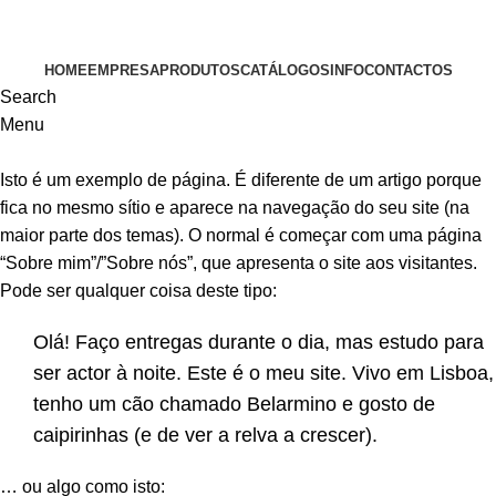
VISITE-NOS
HOME
EMPRESA
PRODUTOS
CATÁLOGOS
INFO
CONTACTOS
Search
Menu
Isto é um exemplo de página. É diferente de um artigo porque
fica no mesmo sítio e aparece na navegação do seu site (na
maior parte dos temas). O normal é começar com uma página
“Sobre mim”/”Sobre nós”, que apresenta o site aos visitantes.
Pode ser qualquer coisa deste tipo:
Olá! Faço entregas durante o dia, mas estudo para
ser actor à noite. Este é o meu site. Vivo em Lisboa,
tenho um cão chamado Belarmino e gosto de
caipirinhas (e de ver a relva a crescer).
… ou algo como isto: