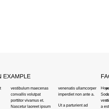
N EXAMPLE
FA
t
s
r
How 
p
imperdiet non ante a.
Soda
c
vest
m
Ut a parturient ad
a es