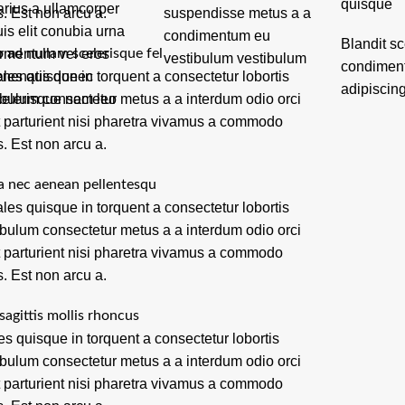
quisque
arius a ullamcorper
s. Est non arcu a.
suspendisse metus a a
uis elit conubia urna
condimentum eu
Blandit s
o ad nullam scelerisque fel
ermentum vel eros
vestibulum vestibulum
condiment
les quisque in torquent a consectetur lobortis
enenatis donec
adipiscing
ibulum consectetur metus a a interdum odio orci
celerisque nam leo
t parturient nisi pharetra vivamus a commodo
s. Est non arcu a.
a nec aenean pellentesqu
les quisque in torquent a consectetur lobortis
ibulum consectetur metus a a interdum odio orci
t parturient nisi pharetra vivamus a commodo
s. Est non arcu a.
sagittis mollis rhoncus
es quisque in torquent a consectetur lobortis
ibulum consectetur metus a a interdum odio orci
t parturient nisi pharetra vivamus a commodo