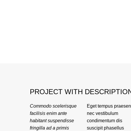
PROJECT WITH DESCRIPTIO
Commodo scelerisque
Eget tempus praesen
vestibulum maecena
venenatis ullamcorpe
facilisis enim ante
nec vestibulum
convallis volutpat
habitant suspendisse
condimentum dis
porttitor vivamus et.
fringilla ad a primis
suscipit phasellus
Nascetur laoreet ipsum