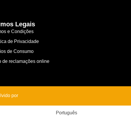
rmos Legais
mos e Condições
tica de Privacidade
gios de Consumo
o de reclamações online
lvido por
Português