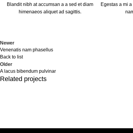
Blandit nibh at accumsan a a sed et diam
Egestas a mi a
himenaeos aliquet ad sagittis.
nam
Newer
Venenatis nam phasellus
Back to list
Older
A lacus bibendum pulvinar
Related projects
Kitchen
Suspendisse quam at vestibulum