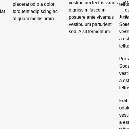
vestibulum lectus varius
V
tellu
dignissim fusce mi
d
iat
 ac
posuere ante vivamus
Just
f
vestibulum parturient
Soda
v
sed. A sit fermentum
vest
s
a es
tellu
Port
Soda
vest
a es
tellu
Erat 
odal
vest
a es