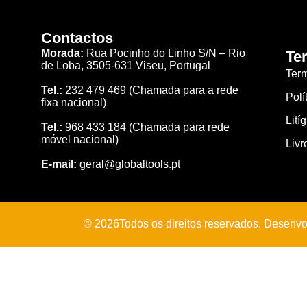
Contactos
Morada:
Rua Pocinho do Linho S/N –
Rio
Te
de Loba,
3505-631 Viseu, Portugal
Ter
Tel.:
232 479 469
(Chamada para a rede
Polí
fixa nacional)
Lití
Tel.:
968 433 184
(Chamada para rede
móvel nacional)
Livr
E-mail:
geral@globaltools.pt
© 2026Todos os direitos reservados. Desenvo