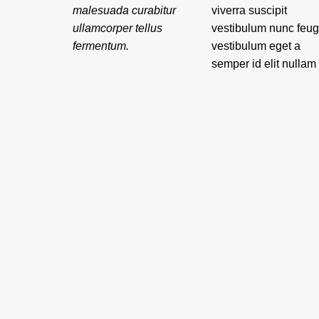
malesuada curabitur
viverra suscipit
placerat odio a dolor
ullamcorper tellus
vestibulum nunc feug
torquent adipiscing
fermentum.
vestibulum eget a
aliquam mollis proin
semper id elit nullam