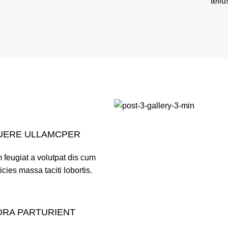
tellu
UERE ULLAMCPER
 feugiat a volutpat dis cum
ricies massa taciti lobortis.
ORA PARTURIENT