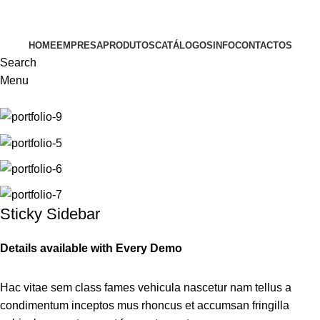
VISITE-NOS
HOME
EMPRESA
PRODUTOS
CATÁLOGOS
INFO
CONTACTOS
Search
Menu
Sticky Sidebar
Details available with Every Demo
Hac vitae sem class fames vehicula nascetur nam tellus a
condimentum inceptos mus rhoncus et accumsan fringilla