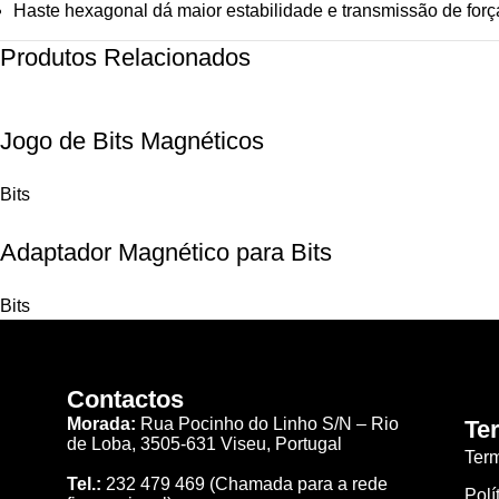
Haste hexagonal dá maior estabilidade e transmissão de forç
Produtos Relacionados
Jogo de Bits Magnéticos
Bits
Adaptador Magnético para Bits
Bits
Contactos
Morada:
Rua Pocinho do Linho S/N –
Rio
Te
de Loba,
3505-631 Viseu, Portugal
Ter
Tel.:
232 479 469
(Chamada para a rede
Polí