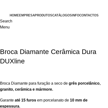
VISITE-NOS
HOME
EMPRESA
PRODUTOS
CATÁLOGOS
INFO
CONTACTOS
Search
Menu
Broca Diamante Cerâmica Dura
DUXline
Broca Diamante para furação a seco de
grês porcelânico,
granito, cerâmica e mármore.
Garante
até 15 furos
em porcelanato de
10 mm de
espessura
.