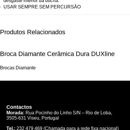
desgaste interior da bucha.
USAR SEMPRE SEM PERCURSÂO
Produtos Relacionados
Broca Diamante Cerâmica Dura DUXline
Brocas Diamante
Contactos
Morada:
Rua Pocinho do Linho S/N –
Rio de Loba,
3505-631 Viseu, Portugal
Tel.:
232 479 469
(Chamada para a rede fixa nacional)