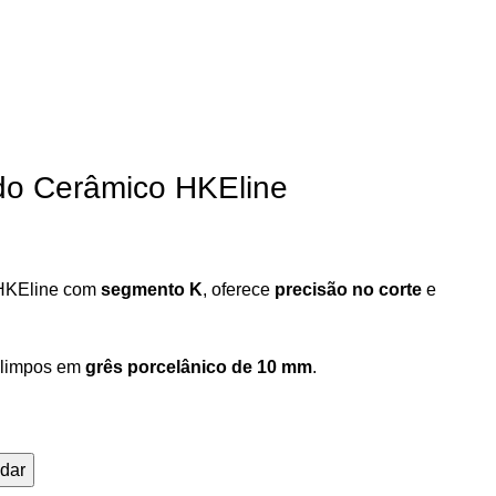
do Cerâmico HKEline
 HKEline com
segmento K
, oferece
precisão no corte
e
 limpos em
grês porcelânico de 10 mm
.