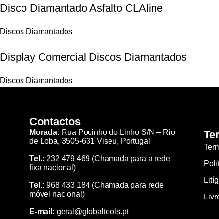
Disco Diamantado Asfalto CLAline
Discos Diamantados
Display Comercial Discos Diamantados
Discos Diamantados
Contactos
Morada:
Rua Pocinho do Linho S/N –
Rio
Te
de Loba,
3505-631 Viseu, Portugal
Ter
Tel.:
232 479 469
(Chamada para a rede
Polí
fixa nacional)
Lití
Tel.:
968 433 184
(Chamada para rede
móvel nacional)
Livr
E-mail:
geral@globaltools.pt