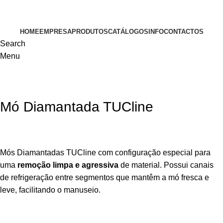
VISITE-NOS
HOME
EMPRESA
PRODUTOS
CATÁLOGOS
INFO
CONTACTOS
Search
Menu
Mó Diamantada TUCline
Mós Diamantadas TUCline com configuração especial para
uma
remoção limpa e agressiva
de material. Possui canais
de refrigeração entre segmentos que mantêm a mó fresca e
leve, facilitando o manuseio.